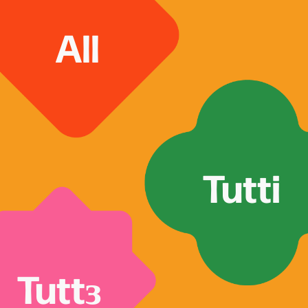
All
Tutti
Tuttɜ