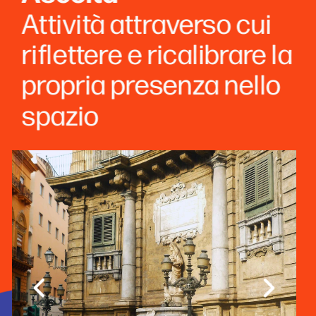
Attività attraverso cui 
riflettere e ricalibrare la 
propria presenza nello 
spazio