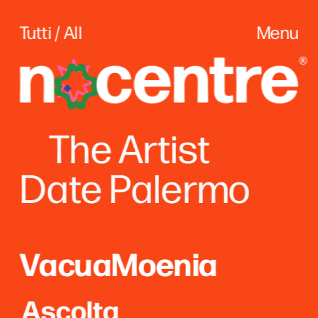
Tutti / All
Menu
The
 Artist
Date Palerm
o
VacuaMoenia
Ascolta