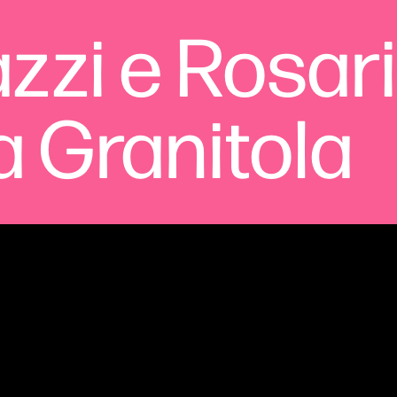
zzi e Rosari
a Granitola