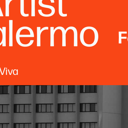
rtist
alermo
F
Viva