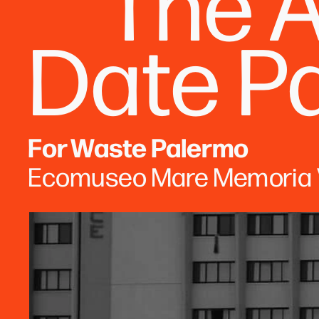
The A
Date P
For Waste Palermo
Ecomuseo Mare Memoria 