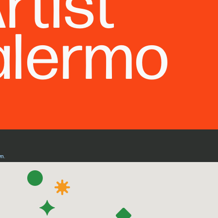
rtist
alermo