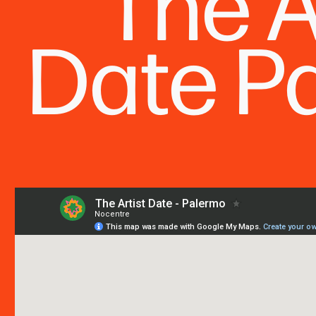
The A
Date P