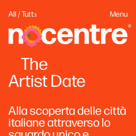
All / Tuttɜ
Menu
The
Artist Date
Alla scoperta delle città 
italiane attraverso lo 
sguardo unico e 