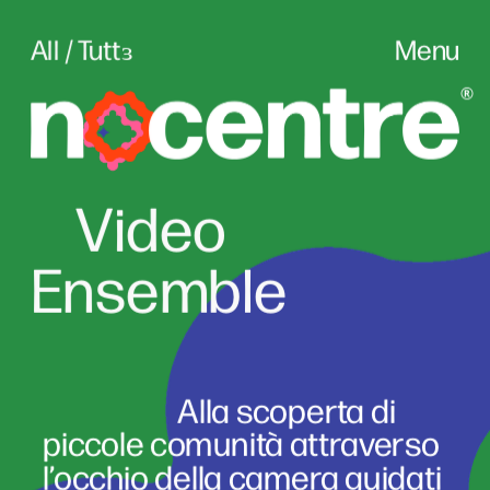
All / Tuttɜ
Menu
Vid
eo
Ensemble
                      Alla scoperta di 
piccole comunità attraverso 
l’occhio della camera guidati 