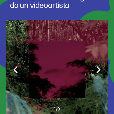
da un videoartista 
1
/
9